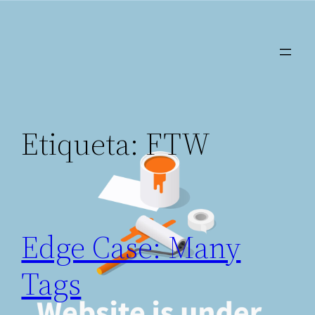
Saltar
al
contenido
Etiqueta:
FTW
Edge Case: Many
Tags