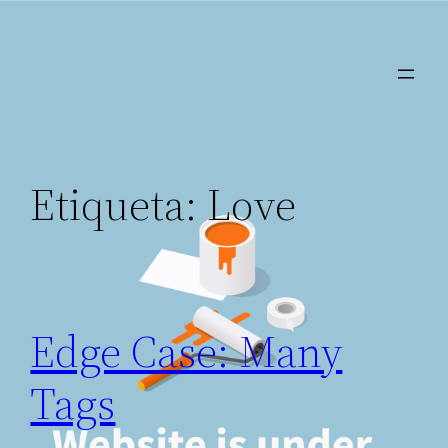
Saltar
al
contenido
Etiqueta:
Love
Edge Case: Many
Tags