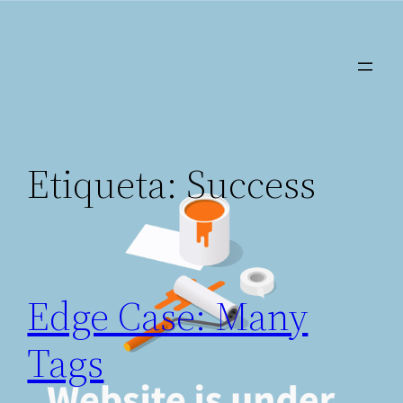
Saltar
al
contenido
Etiqueta:
Success
Edge Case: Many
Tags