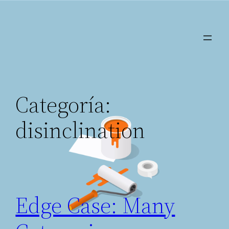
Saltar
al
contenido
Categoría:
disinclination
Edge Case: Many