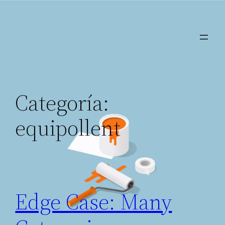
Saltar
al
contenido
Categoría:
equipollent
Edge Case: Many