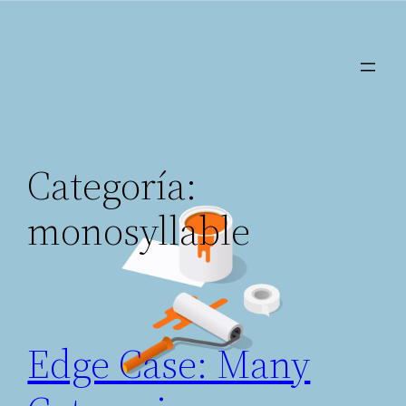
Saltar
al
contenido
Categoría:
monosyllable
Edge Case: Many