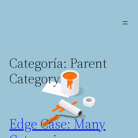
Saltar
al
contenido
Categoría:
Parent
Category
Edge Case: Many