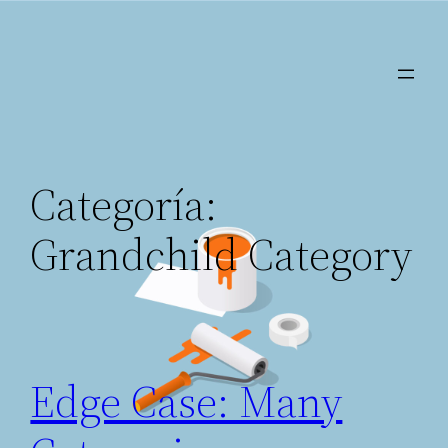
Saltar
al
contenido
Categoría:
Grandchild Category
Edge Case: Many