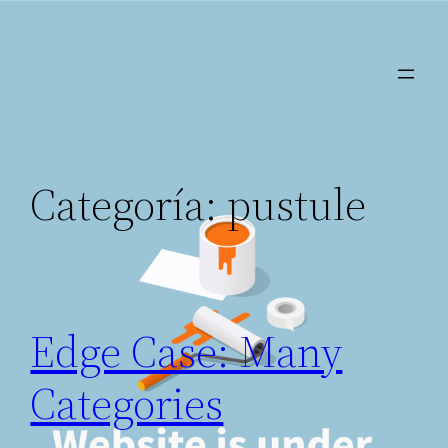
Saltar
al
contenido
Categoría:
pustule
Edge Case: Many
Categories