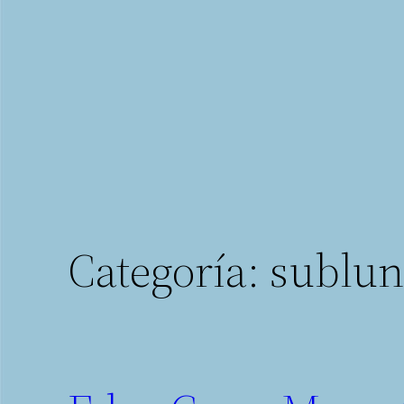
Saltar
al
contenido
Categoría:
sublun