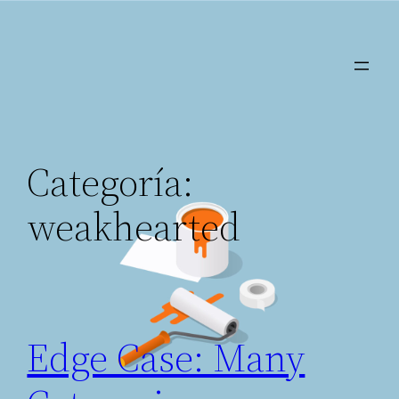
Saltar
al
contenido
Categoría:
weakhearted
Edge Case: Many