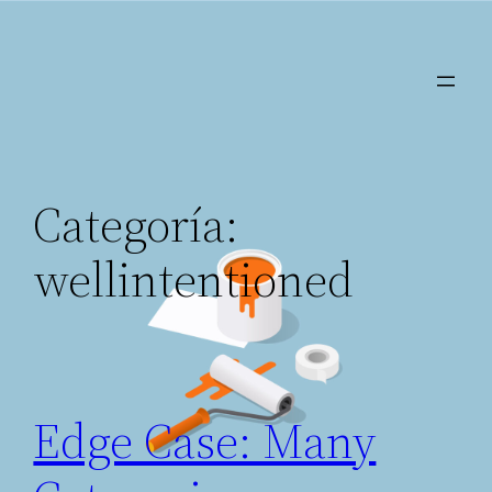
Saltar
al
contenido
Categoría:
wellintentioned
Edge Case: Many