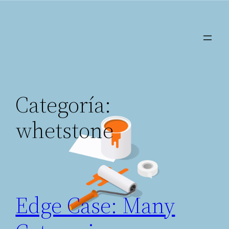
Saltar
al
contenido
Categoría:
whetstone
Edge Case: Many